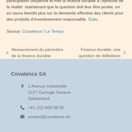
participation citoyenne et met la finance durable à l’épreuve de
la réalité: maintenant que la question doit leur être posée, on
en saura bientôt plus sur la demande effective des clients pour
des produits d’investissement responsable.
Suite…
Source:
Covalence / Le Temps
Resserrement du périmètre
Finance durable: une
previous
next
de la finance durable
question de définitions
post:
post:
Covalence SA
1 Avenue Industrielle
1227 Carouge Geneva
Switzerland
+41 (22) 800 08 55
contact@covalence.ch