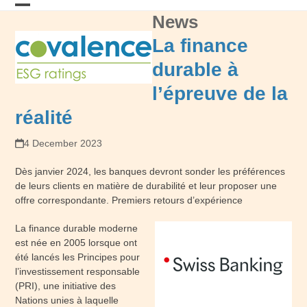
Skip
News
Open
Close
to
content
mobile
mobile
La finance
menu
menu
durable à
l’épreuve de la
réalité
4 December 2023
Dès janvier 2024, les banques devront sonder les préférences
de leurs clients en matière de durabilité et leur proposer une
offre correspondante. Premiers retours d’expérience
La finance durable moderne
est née en 2005 lorsque ont
été lancés les Principes pour
l’investissement responsable
(PRI), une initiative des
Nations unies à laquelle