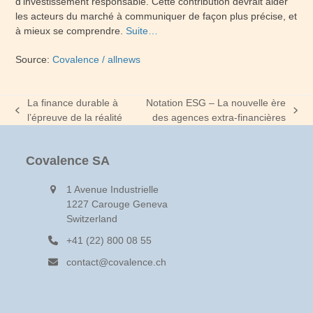
d’investissement responsable. Cette contribution devrait aider
les acteurs du marché à communiquer de façon plus précise, et
à mieux se comprendre.
Suite…
Source:
Covalence / allnews
La finance durable à
Notation ESG – La nouvelle ère
previous
next
l’épreuve de la réalité
des agences extra-financières
post:
post:
Covalence SA
1 Avenue Industrielle
1227 Carouge Geneva
Switzerland
+41 (22) 800 08 55
contact@covalence.ch