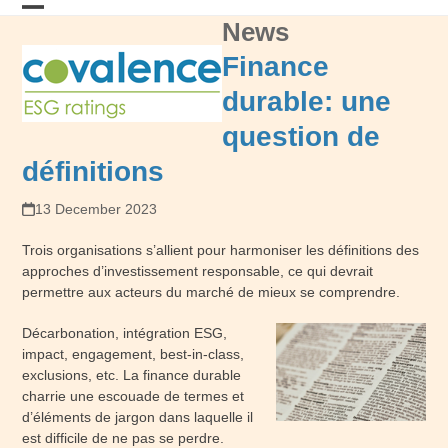
Skip
News
Open
Close
to
content
mobile
mobile
Finance
menu
menu
durable: une
question de
définitions
13 December 2023
Trois organisations s’allient pour harmoniser les définitions des
approches d’investissement responsable, ce qui devrait
permettre aux acteurs du marché de mieux se comprendre.
Décarbonation, intégration ESG,
impact, engagement, best-in-class,
exclusions, etc. La finance durable
charrie une escouade de termes et
d’éléments de jargon dans laquelle il
est difficile de ne pas se perdre.