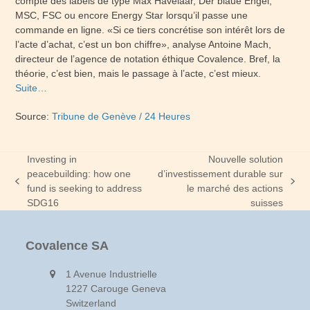
compte des labels de type Max Havelaar, Der blaue Engel,
MSC, FSC ou encore Energy Star lorsqu’il passe une
commande en ligne. «Si ce tiers concrétise son intérêt lors de
l’acte d’achat, c’est un bon chiffre», analyse Antoine Mach,
directeur de l’agence de notation éthique Covalence. Bref, la
théorie, c’est bien, mais le passage à l’acte, c’est mieux.
Suite…
Source:
Tribune de Genève / 24 Heures
Investing in
Nouvelle solution
peacebuilding: how one
d’investissement durable sur
previous
next
fund is seeking to address
le marché des actions
post:
post:
SDG16
suisses
Covalence SA
1 Avenue Industrielle
1227 Carouge Geneva
Switzerland