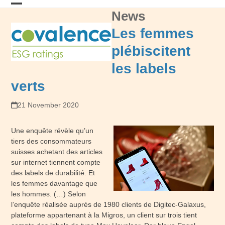
Skip
News
Open
Close
to
content
mobile
mobile
Les femmes
menu
menu
plébiscitent
les labels
verts
21 November 2020
Une enquête révèle qu’un
tiers des consommateurs
suisses achetant des articles
sur internet tiennent compte
des labels de durabilité. Et
les femmes davantage que
les hommes. (…) Selon
l’enquête réalisée auprès de 1980 clients de Digitec-Galaxus,
plateforme appartenant à la Migros, un client sur trois tient