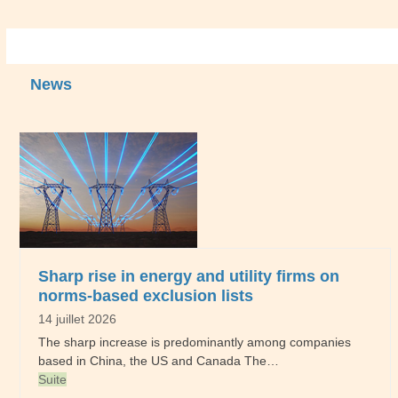
News
Use
the
left
and
right
arrow
keys
to
Sharp rise in energy and utility firms on
access
norms-based exclusion lists
the
14 juillet 2026
carousel
The sharp increase is predominantly among companies
navigation
based in China, the US and Canada The…
buttons
Suite