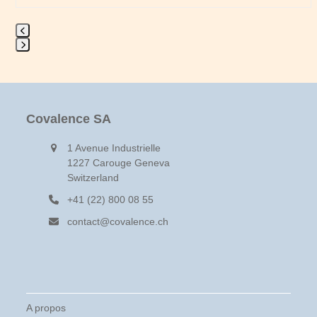
Press
escape
to
go
to
Covalence SA
the
first
1 Avenue Industrielle
slide
1227 Carouge Geneva
Switzerland
+41 (22) 800 08 55
contact@covalence.ch
A propos