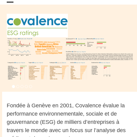
Skip
Open
Close
to
content
mobile
mobile
menu
menu
Fondée à Genève en 2001, Covalence évalue la
performance environnementale, sociale et de
gouvernance (ESG) de milliers d’entreprises à
travers le monde avec un focus sur l’analyse des