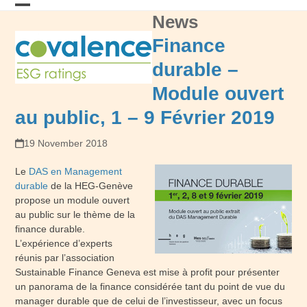
Skip
News
Open
Close
to
content
mobile
mobile
Finance
menu
menu
durable –
Module ouvert
au public, 1 – 9 Février 2019
19 November 2018
Le
DAS en Management
durable
de la HEG-Genève
propose un module ouvert
au public sur le thème de la
finance durable.
L’expérience d’experts
réunis par l’association
Sustainable Finance Geneva est mise à profit pour présenter
un panorama de la finance considérée tant du point de vue du
manager durable que de celui de l’investisseur, avec un focus