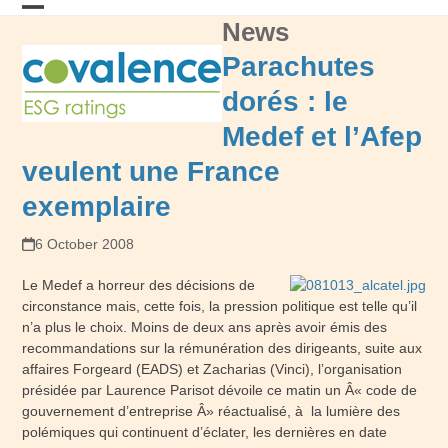
Skip
News
Open
Close
to
content
mobile
mobile
Parachutes
menu
menu
dorés : le
Medef et l’Afep
veulent une France
exemplaire
6 October 2008
Le Medef a horreur des décisions de
circonstance mais, cette fois, la pression politique est telle qu’il
n’a plus le choix. Moins de deux ans après avoir émis des
recommandations sur la rémunération des dirigeants, suite aux
affaires Forgeard (EADS) et Zacharias (Vinci), l’organisation
présidée par Laurence Parisot dévoile ce matin un Â« code de
gouvernement d’entreprise Â» réactualisé, à la lumière des
polémiques qui continuent d’éclater, les dernières en date