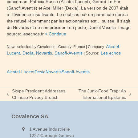
concernant Patricia Russo (Alcatel-Lucent), Gérard Le Fur
(Sanofi Aventis) et Axel Miller (Dexia). La version de 2007 était
à l’évidence insuffisante. Le seul cas oà¹ un parachute doré a
été refusé récemment par les actionnaires est… suisse. Il s’agit
de Novartis et de son président en poste, Daniel Vasella. Image
source: lesechos.fr
> Continue
Alcatel-
News selected by Covalence
| Country:
France
| Company:
Lucent, Dexia, Novartis, Sanofi-Aventis
Les echos
Source:
|
Alcatel-Lucent
Dexia
Novartis
Sanofi-Aventis
Skype President Addresses
The Junk-Food Trap: An
previous
next
Chinese Privacy Breach
International Epidemic
post:
post:
Covalence SA
1 Avenue Industrielle
1227 Carouge Geneva