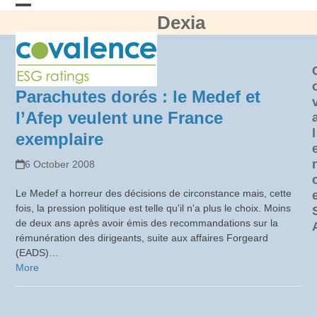
Skip
Dexia
Open
Close
to
content
mobile
mobile
menu
menu
Parachutes dorés : le Medef et
l’Afep veulent une France
l
exemplaire
6 October 2008
Le Medef a horreur des décisions de circonstance mais, cette
fois, la pression politique est telle qu'il n'a plus le choix. Moins
de deux ans après avoir émis des recommandations sur la
rémunération des dirigeants, suite aux affaires Forgeard
(EADS)…
More