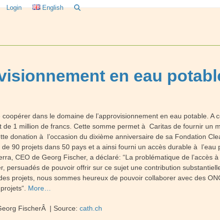
Login
English
visionnement en eau potabl
 coopérer dans le domaine de l’approvisionnement en eau potable. A ce
de 1 million de francs. Cette somme permet à Caritas de fournir un m
ette donation à l’occasion du dixième anniversaire de sa Fondation C
us de 90 projets dans 50 pays et a ainsi fourni un accès durable à l’e
Serra, CEO de Georg Fischer, a déclaré: “La problématique de l’accès à
persuadés de pouvoir offrir sur ce sujet une contribution substantiel
des projets, nous sommes heureux de pouvoir collaborer avec des ONG d
 projets“.
More…
Georg FischerÂ | Source:
cath.ch