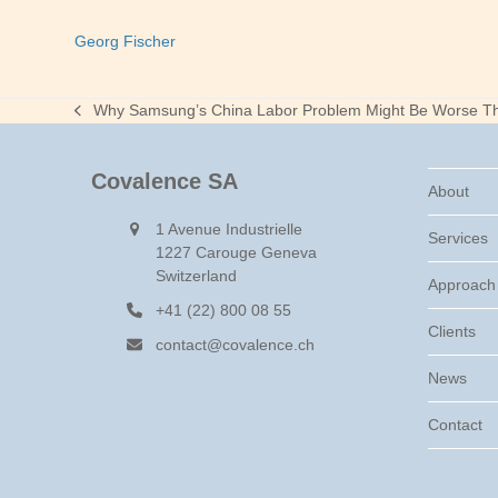
Georg Fischer
Why Samsung’s China Labor Problem Might Be Worse Th
previous
post:
Covalence SA
About
1 Avenue Industrielle
Services
1227 Carouge Geneva
Switzerland
Approach
+41 (22) 800 08 55
Clients
contact@covalence.ch
News
Contact