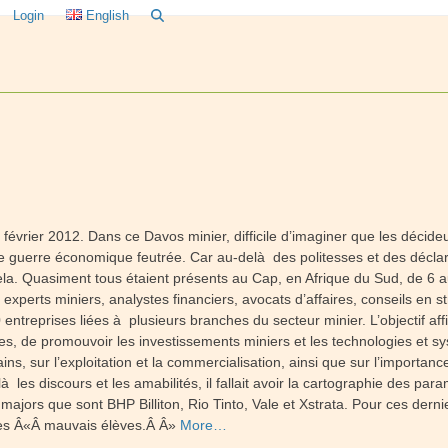
Login
English
9 février 2012. Dans ce Davos minier, difficile d’imaginer que les décid
guerre économique feutrée. Car au-delà des politesses et des déclara
a. Quasiment tous étaient présents au Cap, en Afrique du Sud, de 6 au
x, experts miniers, analystes financiers, avocats d’affaires, conseils en
ntreprises liées à plusieurs branches du secteur minier. L’objectif aff
res, de promouvoir les investissements miniers et les technologies et s
cains, sur l’exploitation et la commercialisation, ainsi que sur l’importa
à les discours et les amabilités, il fallait avoir la cartographie des pa
es majors que sont BHP Billiton, Rio Tinto, Vale et Xstrata. Pour ces dern
 des Â«Â mauvais élèves.Â Â»
More…