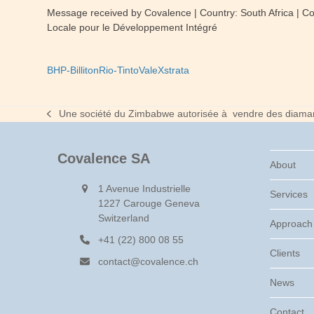
Message received by Covalence | Country: South Africa | Com
Locale pour le Développement Intégré
BHP-Billiton
Rio-Tinto
Vale
Xstrata
Une société du Zimbabwe autorisée à vendre des diaman
previous
post:
Covalence SA
About
1 Avenue Industrielle
Services
1227 Carouge Geneva
Switzerland
Approach
+41 (22) 800 08 55
Clients
contact@covalence.ch
News
Contact