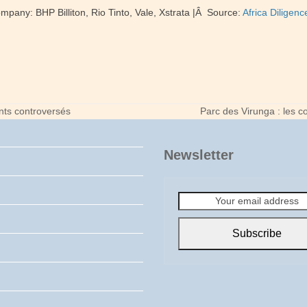
pany: BHP Billiton, Rio Tinto, Vale, Xstrata |Â Source:
Africa Diligenc
ts controversés
Parc des Virunga : les c
next
post:
Newsletter
Your
email
address
Subscribe