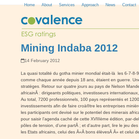
Skip
Home
About
Services
Approach
News
Contact
to
content
Mining Indaba 2012
14 February 2012
La quasi totalité du gotha minier mondial était-là les 6-7-8-
comme chaque année depuis 18 ans, étaient en guerre. Une 
stratèges. Retour sur quatre jours au pays de Nelson Mandel
africainÂ : dirigeants politiques, investisseurs internationau
Au total, 7200 professionnels, 100 pays représentés et 1200 e
investissements afin de faire croà®tre les entreprises miniè
les participants ont devisé sur le potentiel des minerais afri
pour saisir l’agenda caché de cette XVIIIème édition, par-del
pôles de tension, d’une partÂ ; et d’autre part, lire le jeu d
les Etats africains, celui des Â«Â bons élèvesÂ Â» et celui