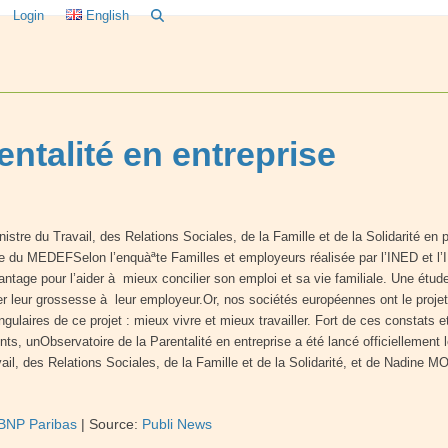
Login
English
entalité en entreprise
tre du Travail, des Relations Sociales, de la Famille et de la Solidarité 
 du MEDEFSelon l’enquàªte Familles et employeurs réalisée par l’INED et l’IN
avantage pour l’aider à mieux concilier son emploi et sa vie familiale. Une é
leur grossesse à leur employeur.Or, nos sociétés européennes ont le projet d
 angulaires de ce projet : mieux vivre et mieux travailler. Fort de ces consta
nts, unObservatoire de la Parentalité en entreprise a été lancé officiellemen
l, des Relations Sociales, de la Famille et de la Solidarité, et de Nadine M
BNP Paribas
|
Source:
Publi News