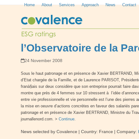
Skip
Home
About
Services
Approach
News
Contact
to
content
l’Observatoire de la Par
24 November 2008
Sous le haut patronage et en présence de Xavier BERTRAND, Minis
d’Etat chargée de la Famille, et de Laurence PARISOT, Présidente
franà§ais sur deux considère que son entreprise pourrait faire d
montre que près de 4 femmes sur 10 stressent à l’idée d’annoncer 
entre vie professionnelle et vie personnelle est l’une des pierres
la mise en oeuvre d’actions concrètes en faveur des salariés pare
patronage et en présence de Xavier BERTRAND, Ministre du Travai
journallenord.com. >
Continue
.
News selected by Covalence
| Country:
France
| Company: