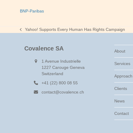
BNP-Paribas
Yahoo! Supports Every Human Has Rights Campaign
previous
post:
Covalence SA
About
1 Avenue Industrielle
Services
1227 Carouge Geneva
Switzerland
Approach
+41 (22) 800 08 55
Clients
contact@covalence.ch
News
Contact