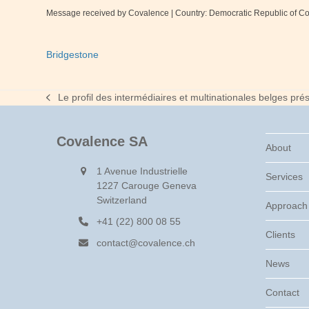
Message received by Covalence
| Country: Democratic Republic of 
Bridgestone
Le profil des intermédiaires et multinationales belges p
previous
post:
Covalence SA
About
1 Avenue Industrielle
Services
1227 Carouge Geneva
Switzerland
Approach
+41 (22) 800 08 55
Clients
contact@covalence.ch
News
Contact