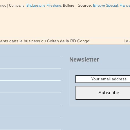
|
Source:
Congo | Company:
Bridgestone Firestone
, Bolloré
Envoyé Spécial, Franc
résents dans le business du Coltan de la RD Congo
Le 
nex
pos
Newsletter
Your
email
address
Subscribe