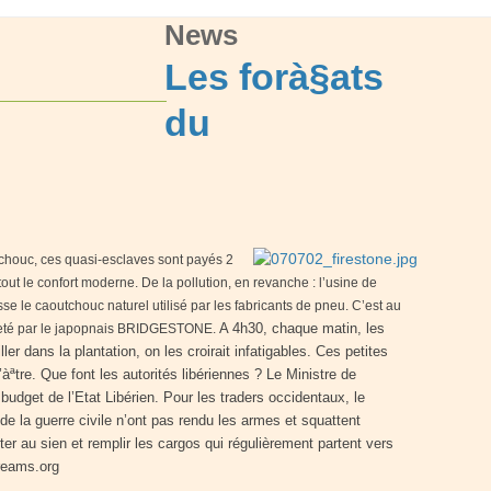
News
Les forà§ats
du
utchouc, ces quasi-esclaves sont payés 2
tout le confort moderne. De la pollution, en revanche : l’usine de
sse le caoutchouc naturel utilisé par les fabricants de pneu. C’est au
A 4h30, chaque matin, les
acheté par le japopnais BRIDGESTONE.
er dans la plantation, on les croirait infatigables. Ces petites
àªtre. Que font les autorités libériennes ? Le Ministre de
e budget de l’Etat Libérien. Pour les traders occidentaux, le
de la guerre civile n’ont pas rendu les armes et squattent
r au sien et remplir les cargos qui régulièrement partent vers
dreams.org