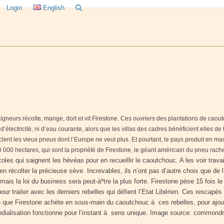
Login
English
aigneurs récolte, mange, dort et vit Firestone. Ces ouvriers des plantations de cao
’électricité, ni d’eau courante, alors que les villas des cadres bénéficient elles de 
yclent les vieux pneus dont l’Europe ne veut plus.
Et pourtant, le pays produit en ma
00 000 hectares, qui sont la propriété de Firestone, le géant américain du pneu r
es qui saignent les hévéas pour en recueillir le caoutchouc. A les voir travaill
 récolter la précieuse sève. Increvables, ils n’ont pas d’autre choix que de l’
e, mais la loi du business sera peut-àªtre la plus forte. Firestone pèse 15 fois l
 traiter avec les derniers rebelles qui défient l’Etat Libérien. Ces rescapés 
e que Firestone achète en sous-main du caoutchouc à ces rebelles, pour ajoute
ondialisation fonctionne pour l’instant à sens unique. Image source: common