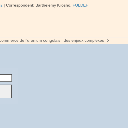
| Correspondent: Barthélémy Kilosho,
FULDEP
e2
commerce de l’uranium congolais : des enjeux complexes
t
t: