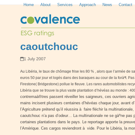
Skip
Home
About
Services
Approach
News
Contact
to
content
caoutchouc
1 July 2007
Au Libéria, le taux de chômage frise les 80 % , alors que l’armée de s
euros 50 par jour et logés dans des baraques au cour de la foràªt. Pas d
Firestone( Bridgestone) pollue le fleuve. Les rares automobilistes rec
Libéria que se trouve la plus vaste plantation d’hévéas au monde : 4
contremaà®tres passent réveiller les saigneurs, ces ouvriers agricol
mains incisent plusieurs centaines d’hévéas chaque jour, avant d’en
l’Agriculture prétend qu’il réussira à faire fléchir la multinational
caoutchouc n’a pas d’odeur… La multinationale ne se gàªne pas pour
certaines plantations dans le pays. Le reportage apporte la preuv
l’Amérique. Ces cargos reviendront à vide. Pour le Libéria, la m