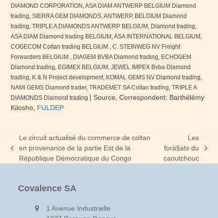
DIAMOND CORPORATION, ASA DIAM ANTWERP BELGIUM Diamond
trading, SIERRA GEM DIAMONDS, ANTWERP, BELGIUM Diamond
trading, TRIPLE A DIAMONDS ANTWERP BELGIUM, Diamond trading,
ASA DIAM Diamond trading BELGIUM, ASA INTERNATIONAL BELGIUM,
COGECOM Coltan trading BELGIUM , C. STEINWEG NV Freight
Forwarders BELGIUM , DIAGEM BVBA Diamond trading, ECHOGEM
Diamond trading, EGIMEX BELGIUM, JEWEL IMPEX Bvba Diamond
trading, K & N Project development, KOMAL
GEMS
NV Diamond trading,
NAMI
GEMS
Diamond trader, TRADEMET SA Coltan trading, TRIPLE A
| Source,
Correspondent: Barthélémy
DIAMONDS Diamond trading
Kilosho,
FULDEP
Le circuit actualisé du commerce de coltan
Les
en provenance de la partie Est de la
forà§ats du
previous
next
République Démocratique du Congo
caoutchouc
post:
post:
Covalence SA
1 Avenue Industrielle