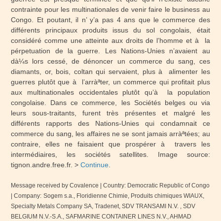
contrainte pour les multinationales de venir faire le business au
Congo. Et poutant, il n’ y’a pas 4 ans que le commerce des
différents principaux produits issus du sol congolais, était
considéré comme une atteinte aux droits de l’homme et à la
pérpetuation de la guerre. Les Nations-Unies n’avaient au
dà¼s lors cessé, de dénoncer un commerce du sang, ces
diamants, or, bois, coltan qui servaient, plus à alimenter les
guerres plutôt que à l’arràªter, un commerce qui profitait plus
aux multinationales occidentales plutôt qu’à la population
congolaise. Dans ce commerce, les Sociétés belges ou via
leurs sous-traitants, furent très présentes et malgré les
différents rapports des Nations-Unies qui condamnait ce
commerce du sang, les affaires ne se sont jamais arràªtées; au
contraire, elles ne faisaient que prospérer à travers les
intermédiaires, les sociétés satellites.
Image source:
tignon.andre.free.fr. >
Continue
.
Message received by Covalence
| Country: Democratic Republic of Congo
| Company:
Sogem s.a., Floridienne Chimie, Produits chimiques WIAUX,
Specialty Metals Company SA, Tradenet, SDV TRANSAMI N.V. , SDV
BELGIUM N.V.-S.A., SAFMARINE CONTAINER LINES N.V., AHMAD