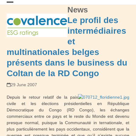
Skip
News
Open
Close
to
content
mobile
mobile
Le profil des
menu
menu
intermédiaires
et
multinationales belges
présents dans le business du
Coltan de la RD Congo
29 June 2007
Depuis le retour relatif de la paix
civile et les élections présidentielles en République
Démocratique du Congo (RD Congo), les échanges
commerciaux entre ce pays et le reste du Monde est devenu
presque normal, puisque la Communauté in ternationale, et
plus particulièrement les pays occidentaux, considèrent que la
guerree est presque terminée et que qu’il n’existe aucune