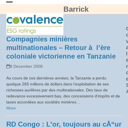
Skip
Barrick
Open
Close
to
content
mobile
mobile
menu
menu
Compagnies minières
multinationales – Retour à l’ère
l
coloniale victorienne en Tanzanie
8 December 2008
Au cours de ces dernières années, la Tanzanie a perdu
quelque 265 millions de dollars dans l’exploitation de ses
richesses aurifères par des multinationales. Des taux de
redevance excessivement bas, des concessions d'impôts et de
taxes accordées aux sociétés minières…
More
RD Congo : L’or, toujours au cÅ“ur