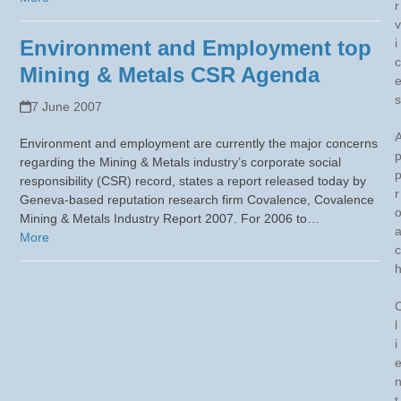
r
v
Environment and Employment top
i
c
Mining & Metals CSR Agenda
s
7 June 2007
Environment and employment are currently the major concerns
regarding the Mining & Metals industry’s corporate social
responsibility (CSR) record, states a report released today by
r
Geneva-based reputation research firm Covalence, Covalence
Mining & Metals Industry Report 2007. For 2006 to…
More
c
l
i
t