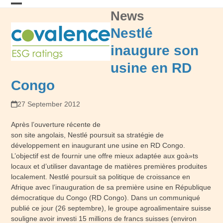
Skip
News
Open
Close
to
content
mobile
mobile
Nestlé
menu
menu
inaugure son
usine en RD
Congo
27 September 2012
Après l’ouverture récente de
son site angolais, Nestlé poursuit sa stratégie de
développement en inaugurant une usine en RD Congo.
L’objectif est de fournir une offre mieux adaptée aux goà»ts
locaux et d’utiliser davantage de matières premières produites
localement. Nestlé poursuit sa politique de croissance en
Afrique avec l’inauguration de sa première usine en République
démocratique du Congo (RD Congo). Dans un communiqué
publié ce jour (26 septembre), le groupe agroalimentaire suisse
souligne avoir investi 15 millions de francs suisses (environ