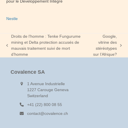
pour le Développement Intégré
Nestle
Droits de l’homme : Tenke Fungurume
Google,
mining et Delta protection accusés de
vitrine des
previous
next
mauvais traitement suivi de mort
stéréotypes
post:
post:
d’homme
sur l’Afrique?
Covalence SA
1 Avenue Industrielle
1227 Carouge Geneva
Switzerland
+41 (22) 800 08 55
contact@covalence.ch