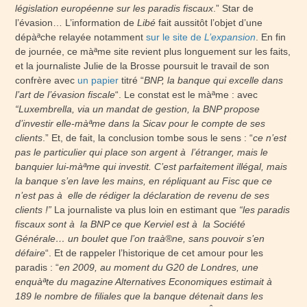
législation européenne sur les paradis fiscaux
.” Star de
l’évasion… L’information de
Libé
fait aussitôt l’objet d’une
dépàªche relayée notamment
sur le site de
L’expansion
. En fin
de journée, ce màªme site revient plus longuement sur les faits,
et la journaliste Julie de la Brosse poursuit le travail de son
confrère avec
un papier
titré “
BNP, la banque qui excelle dans
l’art de l’évasion fiscale
“. Le constat est le màªme : avec
“Luxembrella, via un mandat de gestion, la BNP propose
d’investir elle-màªme dans la Sicav pour le compte de ses
clients
.” Et, de fait, la conclusion tombe sous le sens : “
ce n’est
pas le particulier qui place son argent à l’étranger, mais le
banquier lui-màªme qui investit. C’est parfaitement illégal, mais
la banque s’en lave les mains, en répliquant au Fisc que ce
n’est pas à elle de rédiger la déclaration de revenu de ses
clients !”
La journaliste va plus loin en estimant que
“les paradis
fiscaux sont à la BNP ce que Kerviel est à la Société
Générale… un boulet que l’on traà®ne, sans pouvoir s’en
défaire
“. Et de rappeler l’historique de cet amour pour les
paradis : “
en 2009, au moment du G20 de Londres, une
enquàªte du magazine Alternatives Economiques estimait à
189 le nombre de filiales que la banque détenait dans les