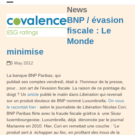
Skip
News
Open
Close
to
content
mobile
mobile
BNP / évasion
menu
menu
fiscale : Le
Monde
minimise
5 May 2012
La banque BNP Paribas, qui
publiait ses comptes vendredi, était à l’honneur de la presse,
pour…son art de l’évasion fiscale. La raison de ce pointage du
doigt ? Un
article
publié le matin dans
Libération
qui revenait
sur un produit douteux de BNP nommé Luxumbrella.
On vous
le racontait hier
: selon le journaliste de
Libération
Nicolas Cori,
BNP Paribas flirte avec la fraude fiscale grà¢ce à une Sicav
luxembourgeoise, Luxumbrella, déjà dénoncée par le journal
Marianne en 2010. Hier, Cori en remettait une couche : “
Le
produit sert à échapper au fisc, en profitant des trous de la