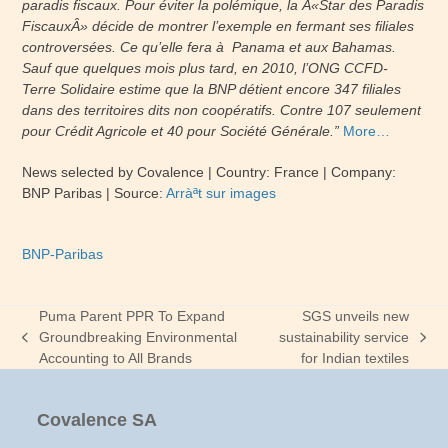
paradis fiscaux. Pour éviter la polémique, la Â«Star des Paradis
FiscauxÂ» décide de montrer l’exemple en fermant ses filiales
controversées. Ce qu’elle fera à Panama et aux Bahamas.
Sauf que quelques mois plus tard, en 2010, l’ONG CCFD-
Terre Solidaire estime que la BNP détient encore 347 filiales
dans des territoires dits non coopératifs. Contre 107 seulement
pour Crédit Agricole et 40 pour Société Générale.”
More…
News selected by Covalence | Country: France | Company:
BNP Paribas | Source:
Arràªt sur images
BNP-Paribas
Puma Parent PPR To Expand
SGS unveils new
Groundbreaking Environmental
sustainability service
previous
next
Accounting to All Brands
for Indian textiles
post:
post:
Covalence SA