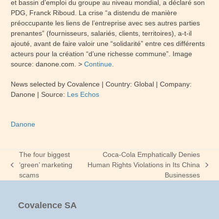
et bassin d’emploi du groupe au niveau mondial, a déclaré son
PDG, Franck Riboud. La crise “a distendu de manière
préoccupante les liens de l’entreprise avec ses autres parties
prenantes” (fournisseurs, salariés, clients, territoires), a-t-il
ajouté, avant de faire valoir une “solidarité” entre ces différents
acteurs pour la création “d’une richesse commune”. Image
source: danone.com. >
Continue
.
News selected by Covalence | Country:
Global
| Company
:
Danone
| Source:
Les Echos
Danone
The four biggest
Coca-Cola Emphatically Denies
‘green’ marketing
Human Rights Violations in Its China
previous
next
scams
Businesses
post:
post:
Covalence SA