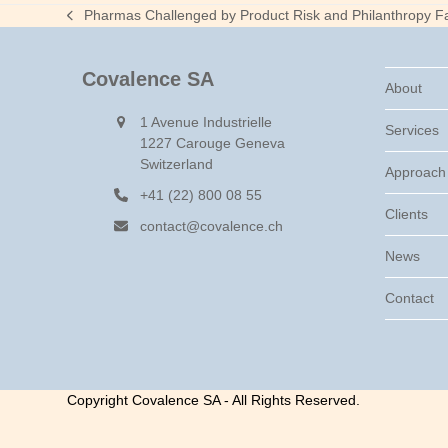
Pharmas Challenged by Product Risk and Philanthropy F
previous
post:
Covalence SA
About
1 Avenue Industrielle
Services
1227 Carouge Geneva
Switzerland
Approach
+41 (22) 800 08 55
Clients
contact@covalence.ch
News
Contact
Copyright Covalence SA - All Rights Reserved.