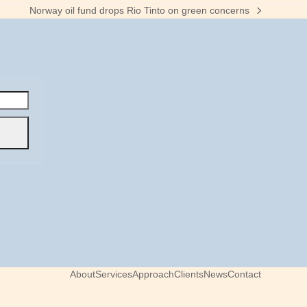
Norway oil fund drops Rio Tinto on green concerns
next
post:
About
Services
Approach
Clients
News
Contact