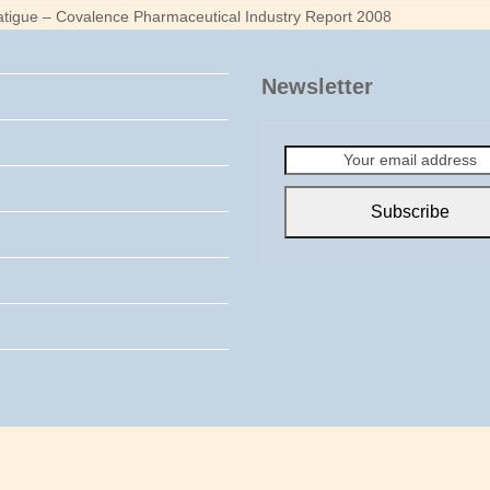
atigue – Covalence Pharmaceutical Industry Report 2008
Newsletter
Your
email
address
Subscribe