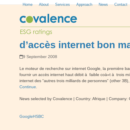
Skip
Home
About
Services
Approach
News
Contact
to
content
d’accès internet bon m
9 September 2008
Le moteur de recherche sur internet Google, la première b
fournir un accès internet haut débit à faible coà»t à trois 
internet des “autres trois milliards de personnes” (other 3B)
Continue
.
News selected by Covalence
| Country:
Afrique
| Company:
Google
HSBC