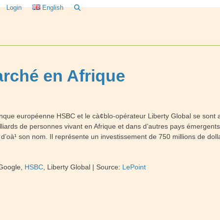
Login
English
arché en Afrique
anque européenne HSBC et le cà¢blo-opérateur Liberty Global se sont 
milliards de personnes vivant en Afrique et dans d’autres pays émergent
, d’oà¹ son nom. Il représente un investissement de 750 millions de doll
Google,
HSBC
, Liberty Global
|
Source:
LePoint