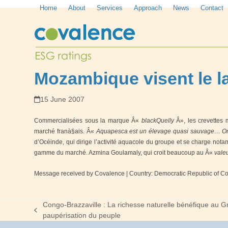
Skip
Home
About
Services
Approach
News
Contact
to
content
Mozambique visent le la
15 June 2007
Commercialisées sous la marque Â«
blackQuelly
Â», les crevettes
marché franà§ais. Â«
Aquapesca est un élevage quasi sauvage… On a
d’Océinde, qui dirige l’activité aquacole du groupe et se charge nota
gamme du marché. Azmina Goulamaly, qui croit beaucoup au Â«
vale
Message received by Covalence
| Country: Democratic Republic of 
Congo-Brazzaville : La richesse naturelle bénéfique au Gr
previous
paupérisation du peuple
post: