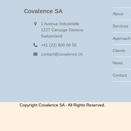
Covalence SA
About
1 Avenue Industrielle
Services
1227 Carouge Geneva
Switzerland
Approach
+41 (22) 800 08 55
Clients
contact@covalence.ch
News
Contact
Copyright Covalence SA - All Rights Reserved.