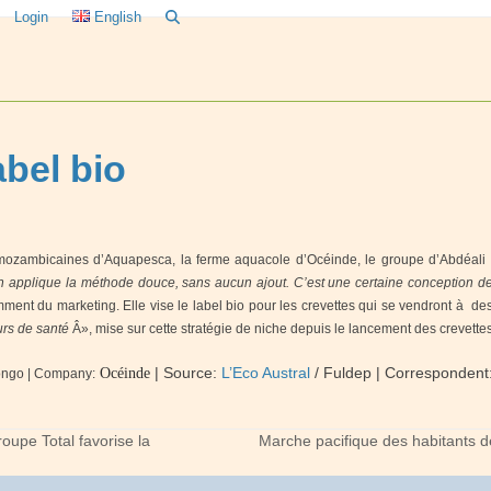
Login
English
bel bio
 mozambicaines d’Aquapesca, la ferme aquacole d’Océinde, le groupe d’Abdéali
pplique la méthode douce, sans aucun ajout. C’est une certaine conception de 
mment du marketing. Elle vise le label bio pour les crevettes qui se vendront à d
urs de santé
Â», mise sur cette stratégie de niche depuis le lancement des crevett
|
Source:
L’Eco Austral
/ Fuldep
| Correspondent
Océinde
Congo | Company:
oupe Total favorise la
Marche pacifique des habitants de
next
post: