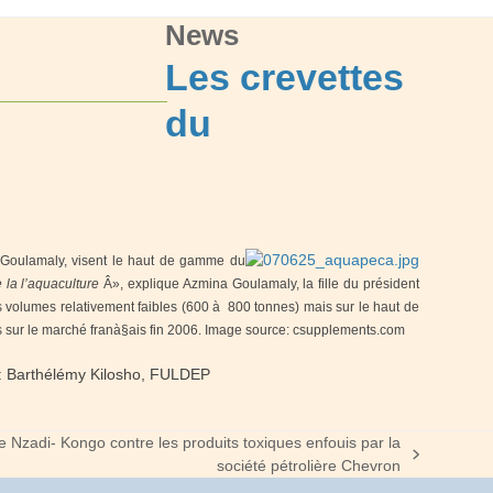
News
Les crevettes
du
 Goulamaly, visent le haut de gamme du
la l’aquaculture
Â», explique Azmina Goulamaly, la fille du président
es volumes relativement faibles (600 à 800 tonnes) mais sur le haut de
es sur le marché franà§ais fin 2006. Image source: csupplements.com
: Barthélémy Kilosho, FULDEP
 Nzadi- Kongo contre les produits toxiques enfouis par la
société pétrolière Chevron