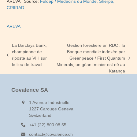
AREVA
|
Source:
Fuldep / Médecins du Monde, Sherpa,
CRIIRAD
AREVA
La Barclays Bank,
Gestion forestière en RDC : la
championne de
Banque mondiale indexée par
previous
riposte au VIH sur
Greenpeace / First Quantum
next
post:
le lieu de travail
Minerals, un géant minier est né au
post:
Katanga
Covalence SA
1 Avenue Industrielle
1227 Carouge Geneva
Switzerland
+41 (22) 800 08 55
contact@covalence.ch