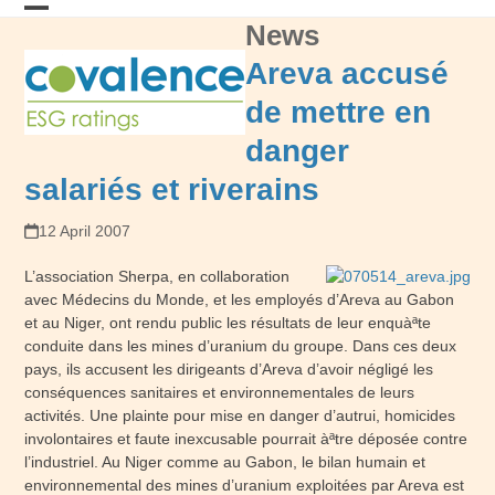
Skip
News
Open
Close
to
content
mobile
mobile
Areva accusé
menu
menu
de mettre en
danger
salariés et riverains
12 April 2007
L’association Sherpa, en collaboration
avec Médecins du Monde, et les employés d’Areva au Gabon
et au Niger, ont rendu public les résultats de leur enquàªte
conduite dans les mines d’uranium du groupe. Dans ces deux
pays, ils accusent les dirigeants d’Areva d’avoir négligé les
conséquences sanitaires et environnementales de leurs
activités. Une plainte pour mise en danger d’autrui, homicides
involontaires et faute inexcusable pourrait àªtre déposée contre
l’industriel. Au Niger comme au Gabon, le bilan humain et
environnemental des mines d’uranium exploitées par Areva est