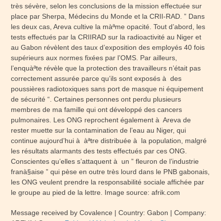
très sévère, selon les conclusions de la mission effectuée sur
place par Sherpa, Médecins du Monde et la CRII-RAD. ” Dans
les deux cas, Areva cultive la màªme opacité. Tout d’abord, les
tests effectués par la CRIIRAD sur la radioactivité au Niger et
au Gabon révèlent des taux d’exposition des employés 40 fois
supérieurs aux normes fixées par l’OMS. Par ailleurs,
l’enquàªte révèle que la protection des travailleurs n’était pas
correctement assurée parce qu’ils sont exposés à des
poussières radiotoxiques sans port de masque ni équipement
de sécurité “. Certaines personnes ont perdu plusieurs
membres de ma famille qui ont développé des cancers
pulmonaires. Les ONG reprochent également à Areva de
rester muette sur la contamination de l’eau au Niger, qui
continue aujourd’hui à àªtre distribuée à la population, malgré
les résultats alarmants des tests effectués par ces ONG.
Conscientes qu’elles s’attaquent à un ” fleuron de l’industrie
franà§aise ” qui pèse en outre très lourd dans le PNB gabonais,
les ONG veulent prendre la responsabilité sociale affichée par
le groupe au pied de la lettre. Image source: afrik.com
Message received by Covalence
|
Country: Gabon
| Company: