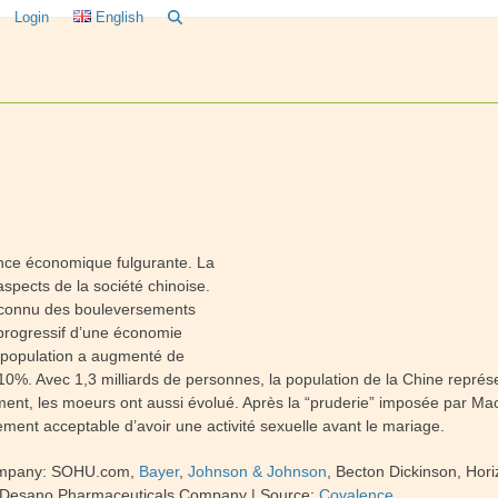
Login
English
nce économique fulgurante. La
spects de la société chinoise.
a connu des bouleversements
progressif d’une économie
a population a augmenté de
 10%. Avec 1,3 milliards de personnes, la population de la Chine représ
ment, les moeurs ont aussi évolué. Après la “pruderie” imposée par Mao 
ement acceptable d’avoir une activité sexuelle avant le mariage.
mpany: SOHU.com,
Bayer
,
Johnson & Johnson
, Becton Dickinson, Hor
ai Desano Pharmaceuticals Company
|
Source:
Covalence