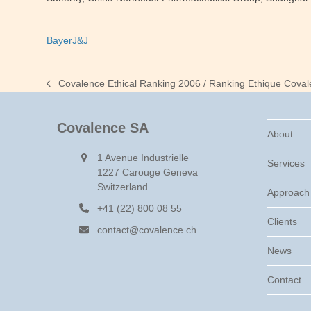
Bayer
J&J
Covalence Ethical Ranking 2006 / Ranking Ethique Cova
previous
post:
Covalence SA
About
1 Avenue Industrielle
Services
1227 Carouge Geneva
Switzerland
Approach
+41 (22) 800 08 55
Clients
contact@covalence.ch
News
Contact