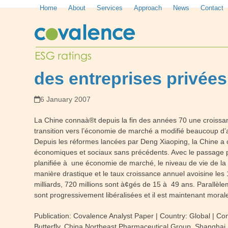
Skip
Home
About
Services
Approach
News
Contact
to
content
des entreprises privées
6 January 2007
La Chine connaà®t depuis la fin des années 70 une croissa
transition vers l’économie de marché a modifié beaucoup d’a
Depuis les réformes lancées par Deng Xiaoping, la Chine 
économiques et sociaux sans précédents. Avec le passage 
planifiée à une économie de marché, le niveau de vie de l
manière drastique et le taux croissance annuel avoisine les
milliards, 720 millions sont à¢gés de 15 à 49 ans. Parallèle
sont progressivement libéralisées et il est maintenant moral
Publication: Covalence Analyst Paper
| Country: Global
| Co
Butterfly, China Northeast Pharmaceutical Group, Shangh