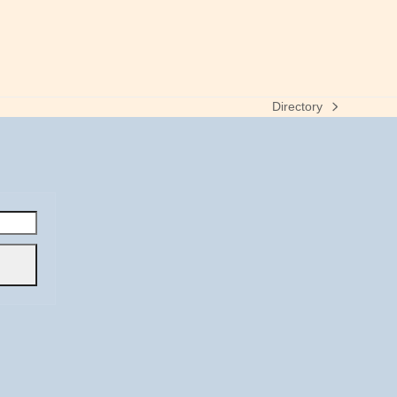
Directory
next
post: