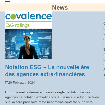
Skip
News
Open
Close
to
content
mobile
mobile
menu
menu
l
Notation ESG – La nouvelle ère
des agences extra-financières
29 February 2024
L’Europe met la dernière main à la réglementation de ses
agences de notation extra-financière. Salué sur le fond, le texte
sur l’accord provisoire reste néanmoins contesté sur divers