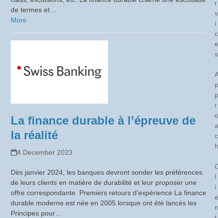
r
de termes et…
v
More
i
c
s
r
La finance durable à l’épreuve de
la réalité
c
4 December 2023
Dès janvier 2024, les banques devront sonder les préférences
l
de leurs clients en matière de durabilité et leur proposer une
i
offre correspondante. Premiers retours d’expérience La finance
durable moderne est née en 2005 lorsque ont été lancés les
Principes pour…
t