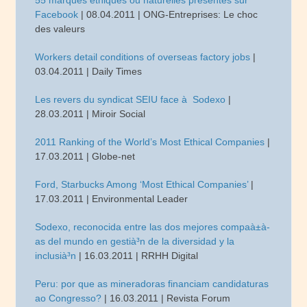
55 marques éthiques ou naturelles présentes sur
Facebook
| 08.04.2011 | ONG-Entreprises: Le choc
des valeurs
Workers detail conditions of overseas factory jobs
|
03.04.2011 | Daily Times
Les revers du syndicat SEIU face à Sodexo
|
28.03.2011 | Miroir Social
2011 Ranking of the World’s Most Ethical Companies
|
17.03.2011 | Globe-net
Ford, Starbucks Among ‘Most Ethical Companies’
|
17.03.2011 | Environmental Leader
Sodexo, reconocida entre las dos mejores compaà±à­
as del mundo en gestià³n de la diversidad y la
inclusià³n
| 16.03.2011 | RRHH Digital
Peru: por que as mineradoras financiam candidaturas
ao Congresso?
| 16.03.2011 | Revista Forum