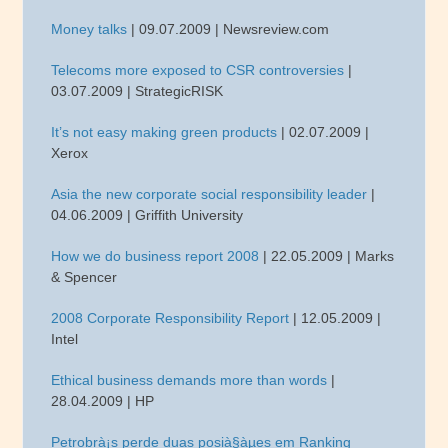
Money talks
| 09.07.2009 | Newsreview.com
Telecoms more exposed to CSR controversies
|
03.07.2009 | StrategicRISK
It’s not easy making green products
| 02.07.2009 |
Xerox
Asia the new corporate social responsibility leader
|
04.06.2009 | Griffith University
How we do business report 2008
| 22.05.2009 | Marks
& Spencer
2008 Corporate Responsibility Report
| 12.05.2009 |
Intel
Ethical business demands more than words
|
28.04.2009 | HP
Petrobrà¡s perde duas posià§àµes em Ranking