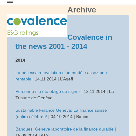
Skip
Archive
Open
Close
to
content
mobile
mobile
menu
menu
Covalence in
the news 2001 - 2014
2014
La nécessaire évolution d’un modèle assez peu
rentable
| 14.11.2014 | L’Agefi
Personne n’a été obligé de signer
| 12.11.2014 | La
Tribune de Genève
Sustainable Finance Geneva: La finance suisse
(enfin) célébrée!
| 04.10.2014 | Banco
Banques: Genève laboratoire de la finance durable
|
15.09.2014 | ATS