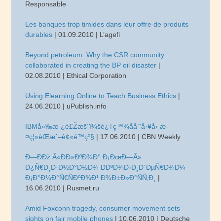
Responsable
Les banques trop timides dans leur offre de produits
durables
| 01.09.2010 | L’agefi
Beyond petroleum: Why the CSR community
collaborated in creating the BP oil disaster
|
02.08.2010 | Ethical Corporation
Using Elearning Online to Teach Business Ethics
|
24.06.2010 | uPublish.info
IBMå»‰æ”¿é£Žæš´ï¼šè¿‡ç™¾åå‘˜å·¥å› æ­
¤ç¦»èŒæˆ–è¢«é™çº§
| 17.06.2010 | CBN Weekly
Ð—ÐÐž Â«ÐÐ»ÐºÐ¾Ð° Ð¡ÐœÐ—Â»
Ð¿Ñ€Ð¸Ð·Ð½Ð°Ð½Ð¾ Ð­ÐºÐ¾Ð›Ð¸Ð´ÐµÑ€Ð¾Ð¼
Ð¡Ð°Ð¼Ð°Ñ€ÑÐºÐ¾Ð¹ Ð¾Ð±Ð»Ð°ÑÑ‚Ð¸
|
16.06.2010 | Rusmet.ru
Amid Foxconn tragedy, consumer movement sets
sights on fair mobile phones
| 10.06.2010 | Deutsche