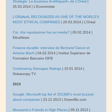
Stratégie: Le business Â«éthiqueÂ» de L’Oréal
|
25.03.2014 | L’Economiste
L’ORà‰AL RECOGNIZED AS ONE OF THE WORLD’S
MOST ETHICAL COMPANIES
| 20.03.2014 | L’Oréal
Csr, che reputazione hai sui media?
| 05.02.2014 |
EticaNews
Finance durable: interview de Bertrand Gacon et
Antoine Mach
| 04.02.2014 | Institut Supérieur de
Formation Bancaire ISFB
Controversy Damages Ratings
| 10.01.2014 |
Dukascopy TV
2013
Google, Microsoft top list of 2013â€²s most buzzed-
about companies
| 23.12.2013 | GreenBiz.com
Monsanto’s Friends in High Places
| 09.11.2013 |