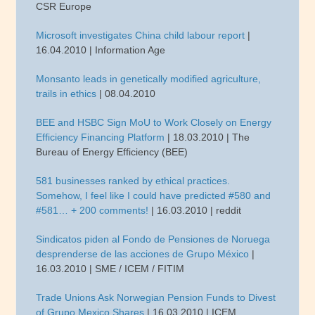
CSR Europe
Microsoft investigates China child labour report
|
16.04.2010 | Information Age
Monsanto leads in genetically modified agriculture,
trails in ethics
| 08.04.2010
BEE and HSBC Sign MoU to Work Closely on Energy
Efficiency Financing Platform
| 18.03.2010 | The
Bureau of Energy Efficiency (BEE)
581 businesses ranked by ethical practices.
Somehow, I feel like I could have predicted #580 and
#581… + 200 comments!
| 16.03.2010 | reddit
Sindicatos piden al Fondo de Pensiones de Noruega
desprenderse de las acciones de Grupo México
|
16.03.2010 | SME / ICEM / FITIM
Trade Unions Ask Norwegian Pension Funds to Divest
of Grupo Mexico Shares
| 16.03.2010 | ICEM