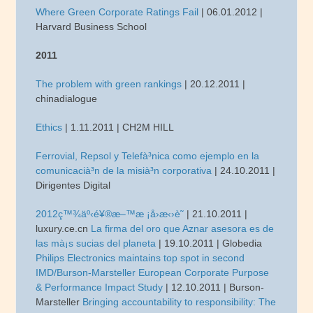
Where Green Corporate Ratings Fail
| 06.01.2012 |
Harvard Business School
2011
The problem with green rankings
| 20.12.2011 |
chinadialogue
Ethics
| 1.11.2011 | CH2M HILL
Ferrovial, Repsol y Telefà³nica como ejemplo en la
comunicacià³n de la misià³n corporativa
| 24.10.2011 |
Dirigentes Digital
2012ç™¾äº‹é¥®æ–™æ ¡å›­æ‹›è˜
| 21.10.2011 |
luxury.ce.cn
La firma del oro que Aznar asesora es de
las mà¡s sucias del planeta
| 19.10.2011 | Globedia
Philips Electronics maintains top spot in second
IMD/Burson-Marsteller European Corporate Purpose
& Performance Impact Study
| 12.10.2011 | Burson-
Marsteller
Bringing accountability to responsibility: The