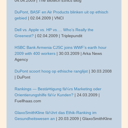
04.04.2009 | The Biotech Ethics Blog
DuPont, BASF en Air Products blinken uit op ethisch
gebied
| 02.04.2009 | VNCI
Dell vs. Apple vs. HP vs…. Who’s Really the
Greenest?
| 02.04.2009 | Triplepundit
HSBC Bank Armenia CJSC joins WWF’s earth hour
2009 with 400 workers
| 30.03.2009 | Arka News
Agency
DuPont scoort hoog op ethische ranglijst
| 30.03.2008
| DuPont
Rankings — Bestà¤tigung fà¼rs Marketing oder
Orientierungshilfe fà¼r Kunden?
| 24.03.2009 |
Fuellhaas.com
GlaxoSmithKline fà¼hrt das Ethik-Ranking im
Gesundheitswesen an
| 20.03.2009 | GlaxoSmithKline