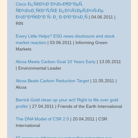
Cisco Ð¿Ñ€Ð¾Ð´Ð¾Ð»Ð¶Ð°ÐµÑ‚
ÑÐ¾Ð±Ð¸Ñ€Ð°Ñ‚ÑŒ Ð¿Ð¾Ñ‡ÐµÑ‚Ð½Ñ‹Ðµ
Ð½Ð°Ð³Ñ€Ð°Ð´Ñ‹ Ð¸ Ð·Ð²Ð°Ð½Ð¸Ñ
| 04.06.2011 |
RIN
Every Little Helps? ESG news disclosure and stock
market reaction
| 03.06.2011 | Informing Green
Markets
Alcoa Meets Carbon Goal 10 Years Early
| 13.05.2011
| Environmental Leader
Alcoa Beats Carbon Reduction Target
| 11.05.2011 |
Alcoa
Barrick Gold clean up your act! Right to life over gold
profits’
| 27.04.2011 | Friends of the Earth International
The DNA Model of CSR 2.0
| 20.04.2011 | CSR
International