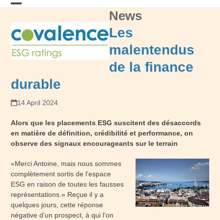
Skip
News
Open
Close
to
content
mobile
mobile
Les
menu
menu
malentendus
de la finance
durable
14 April 2024
Alors que les placements ESG suscitent des désaccords
en matière de définition, crédibilité et performance, on
observe des signaux encourageants sur le terrain
«Merci Antoine, mais nous sommes
complètement sortis de l’espace
ESG en raison de toutes les fausses
représentations.» Reçue il y a
quelques jours, cette réponse
négative d’un prospect, à qui l’on