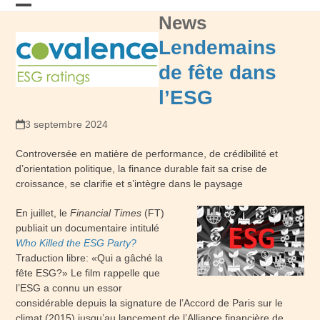
Skip
News
Open
Close
to
content
mobile
mobile
Lendemains
menu
menu
de fête dans
l’ESG
3 septembre 2024
Controversée en matière de performance, de crédibilité et
d’orientation politique, la finance durable fait sa crise de
croissance, se clarifie et s’intègre dans le paysage
En juillet, le
Financial Times
(FT)
publiait un documentaire intitulé
Who Killed the ESG Party?
Traduction libre: «Qui a gâché la
fête ESG?» Le film rappelle que
l’ESG a connu un essor
considérable depuis la signature de l’Accord de Paris sur le
climat (2015) jusqu’au lancement de l’Alliance financière de