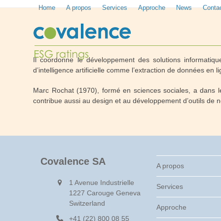
Skip
Home
A propos
Services
Approche
News
Conta
to
content
Il coordonne le développement des solutions informatiques
d’intelligence artificielle comme l’extraction de données en 
Marc Rochat (1970), formé en sciences sociales, a dans le
contribue aussi au design et au développement d’outils de n
Covalence SA
A propos
1 Avenue Industrielle
Services
1227 Carouge Geneva
Switzerland
Approche
+41 (22) 800 08 55