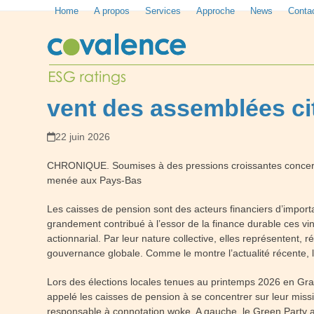
Skip
Home
A propos
Services
Approche
News
Conta
to
content
vent des assemblées ci
22 juin 2026
CHRONIQUE. Soumises à des pressions croissantes concernan
menée aux Pays-Bas
Les caisses de pension sont des acteurs financiers d’import
grandement contribué à l’essor de la finance durable ces v
actionnarial. Par leur nature collective, elles représentent,
gouvernance globale. Comme le montre l’actualité récente, le
Lors des élections locales tenues au printemps 2026 en Gr
appelé les caisses de pension à se concentrer sur leur miss
responsable à connotation woke. A gauche, le Green Party a a