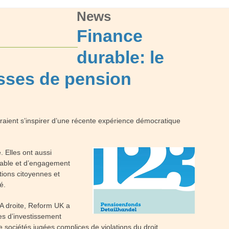
News
Finance
durable: le
isses de pension
aient s’inspirer d’une récente expérience démocratique
 Elles ont aussi
nsable et d’engagement
tions citoyennes et
é.
A droite, Reform UK a
es d’investissement
e sociétés jugées complices de violations du droit