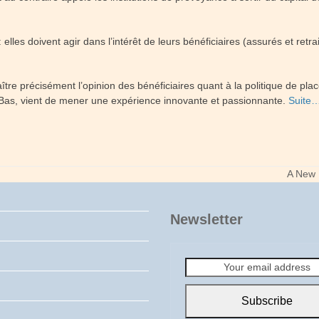
 elles doivent agir dans l’intérêt de leurs bénéficiaires (assurés et r
re précisément l’opinion des bénéficiaires quant à la politique de place
as, vient de mener une expérience innovante et passionnante.
Suite
A New 
next
post:
Newsletter
Your
email
address
Subscribe