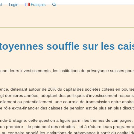
ct
Login
Français
toyennes souffle sur les ca
t leurs investissements, les institutions de prévoyance suisses pourr
ance, détenant autour de 20% du capital des sociétés cotées en bourse.
ingt dernières années, adoptant des politiques d’investissement respo
 réellement ou potentiellement, une courroie de transmission entre aspira
 rôle extra-financier des caisses de pension est de plus en plus discut
ande-Bretagne, cette question a figuré parmi les thèmes de campagne. 
ion première – le paiement des retraites – et à réduire leurs programm
u contraire appelé les institutions de prévoyance à sortir du capital d