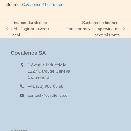
Source:
Covalence / Le Temps
Finance durable: le
Sustainable finance:
défi d’agir au niveau
Transparency is improving on
previous
next
local
several fronts
post:
post:
Covalence SA
1 Avenue Industrielle
1227 Carouge Geneva
Switzerland
+41 (22) 800 08 55
contact@covalence.ch