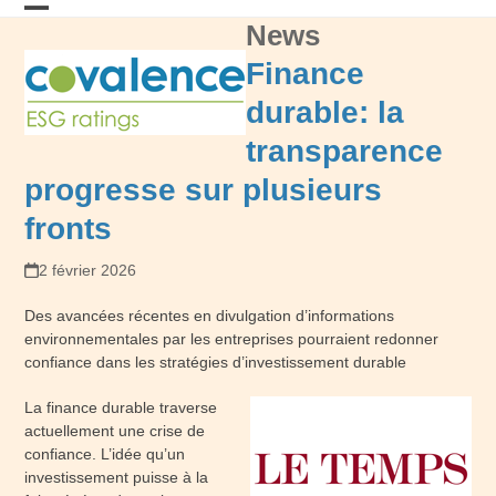
Skip
News
Open
Close
to
content
mobile
mobile
Finance
menu
menu
durable: la
transparence
progresse sur plusieurs
fronts
2 février 2026
Des avancées récentes en divulgation d’informations
environnementales par les entreprises pourraient redonner
confiance dans les stratégies d’investissement durable
La finance durable traverse
actuellement une crise de
confiance. L’idée qu’un
investissement puisse à la